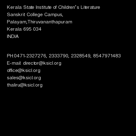
Kerala State Institute of Children’s Literature
ല
Sanskrit College Campus,
Palayam,Thiruvananthapuram
Kerala 695 034
സാ
INDIA
ഹി
PH:0471-2327276, 2333790, 2328549, 8547971483
E-mail: director@ksicl.org
office@ksicl.org
ത്യ
sales@ksicl.org
thaliru@ksicl.org
ഇ
ന്‍സ്റ്റി
റ്റ്യൂ