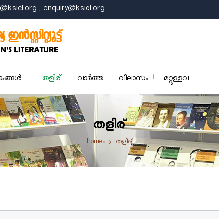
@ksicl.org , enquiry@ksicl.org
കങ്ങള്‍
തളിര്
വാര്‍ത്ത
വിലാസം
മറ്റുള്ളവ
തളിര്
Home
തളിര്