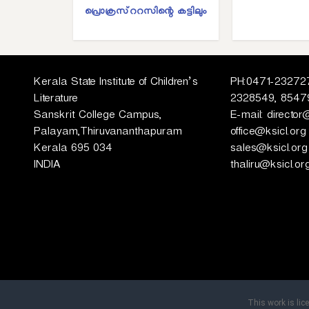
ഗങ്ങൾ
പ്രൊക്രസ്ററസിന്റെ കട്ടിലും
Kerala State Institute of Children’s
PH:0471-232727
Literature
2328549, 8547
Sanskrit College Campus,
E-mail: director
Palayam,Thiruvananthapuram
office@ksicl.org
Kerala 695 034
sales@ksicl.org
INDIA
thaliru@ksicl.or
This work is li