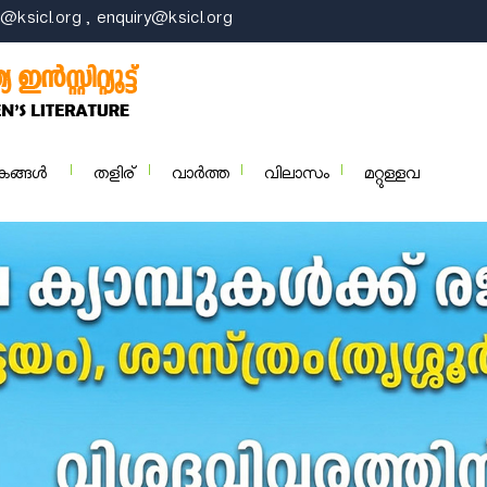
@ksicl.org , enquiry@ksicl.org
കങ്ങള്‍
തളിര്
വാര്‍ത്ത
വിലാസം
മറ്റുള്ളവ