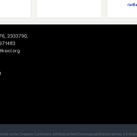
വന്‍
6, 2333790,
971483
@ksicl.org
g
censed under Creative Commons Attribution-NonCommercial-NoDerivatives 4.0 Intern