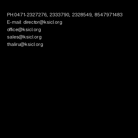
PH:0471-2327276, 2333790, 2328549, 8547971483
E-mail: director@ksicl.org
office@ksicl.org
sales@ksicl.org
thaliru@ksicl.org