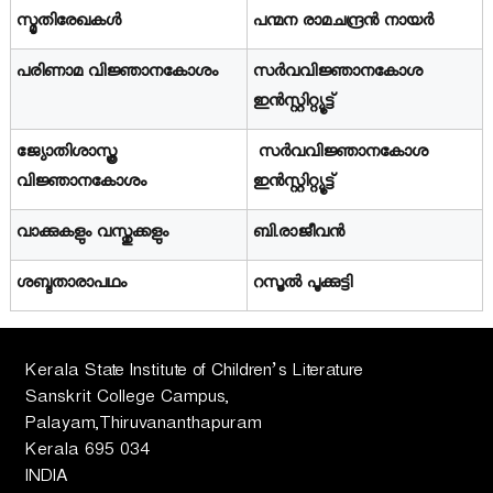
സ്മൃതിരേഖകള്‍
പന്മന രാമചന്ദ്രന്‍ നായര്‍
പരിണാമ വിജ്ഞാനകോശം
സര്‍വവിജ്ഞാനകോശ
ഇന്‍സ്റ്റിറ്റ്യൂട്ട്
ജ്യോതിശാസ്ത്ര
സര്‍വവിജ്ഞാനകോശ
വിജ്ഞാനകോശം
ഇന്‍സ്റ്റിറ്റ്യൂട്ട്
വാക്കുകളും വസ്തുക്കളും
ബി.രാജീവന്‍
ശബ്ദതാരാപഥം
റസൂല്‍ പൂക്കുട്ടി
Kerala State Institute of Children’s Literature
Sanskrit College Campus,
Palayam,Thiruvananthapuram
Kerala 695 034
INDIA