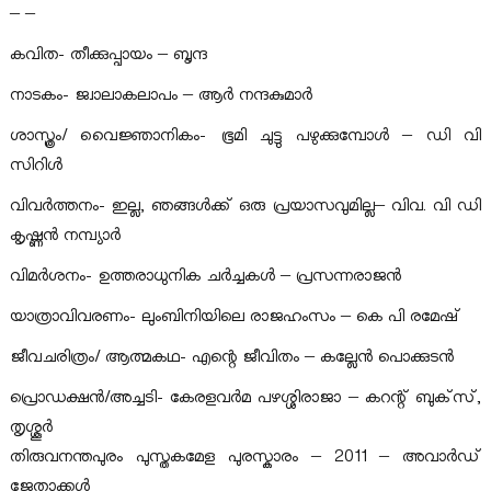
– –
കവിത- തീക്കുപ്പായം – ബൃന്ദ
നാടകം- ജ്വാലാകലാപം – ആര്‍ നന്ദകുമാര്‍
ശാസ്ത്രം/ വൈജ്ഞാനികം- ഭൂമി ചുട്ടു പഴുക്കുമ്പോള്‍ – ഡി വി
സിറിള്‍
വിവര്‍ത്തനം- ഇല്ല, ഞങ്ങള്‍ക്ക് ഒരു പ്രയാസവുമില്ല– വിവ. വി ഡി
കൃഷ്ണന്‍ നമ്പ്യാര്‍
വിമര്‍ശനം- ഉത്തരാധുനിക ചര്‍ച്ചകള്‍ – പ്രസന്നരാജന്‍
യാത്രാവിവരണം- ലുംബിനിയിലെ രാജഹംസം – കെ പി രമേഷ്
ജീവചരിത്രം/ ആത്മകഥ- എന്റെ ജീവിതം – കല്ലേന്‍ പൊക്കുടന്‍
പ്രൊഡക്ഷന്‍/അച്ചടി- കേരളവര്‍മ പഴശ്ശിരാജാ – കറന്റ് ബുക്‌സ്,
തൃശ്ശൂര്‍
തിരുവനന്തപുരം പുസ്തകമേള പുരസ്കാരം – 2011 – അവാര്‍ഡ്
ജേതാക്കള്‍