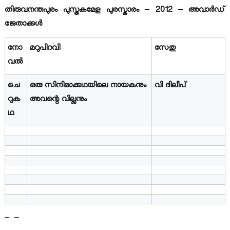
തിരുവനന്തപുരം പുസ്തകമേള പുരസ്കാരം – 2012 – അവാര്‍ഡ്
ജേതാക്കള്‍
നോ
മറുപിറവി
സേതു
വല്‍
ചെ
ഒരു സിനിമാക്കഥയിലെ നായകനും
വി ദിലീപ്
റുക
അവന്റെ വില്ലനും
ഥ
– –