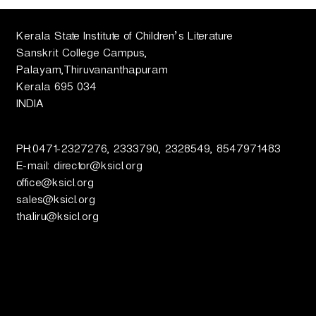
ട്ട്
Kerala State Institute of Children’s Literature
Sanskrit College Campus,
Palayam,Thiruvananthapuram
Kerala 695 034
INDIA
PH:0471-2327276, 2333790, 2328549, 8547971483
E-mail: director@ksicl.org
office@ksicl.org
sales@ksicl.org
thaliru@ksicl.org