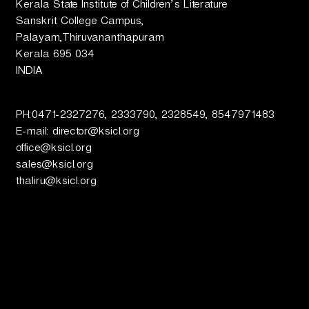
Kerala State Institute of Children’s Literature
Sanskrit College Campus,
ട്ട്
Palayam,Thiruvananthapuram
Kerala 695 034
INDIA
PH:0471-2327276, 2333790, 2328549, 8547971483
E-mail: director@ksicl.org
office@ksicl.org
sales@ksicl.org
thaliru@ksicl.org