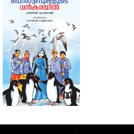
ല
സാ
ഹി
ത്യ
ഇ
ന്‍സ്റ്റി
റ്റ്യൂ