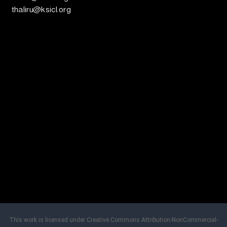
thaliru@ksicl.org
This work is licensed under Creative Commons Attribution-NonCommercial-