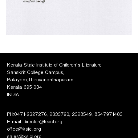
Kerala State Institute of Children’s Literature
Sanskrit College Campus,
Palayam,Thiruvananthapuram
Kerala 695 034
INDIA
PH:0471-2327276, 2333790, 2328549, 8547971483
E-mail: director@ksicl.org
office@ksicl.org
sales@ksicl.org