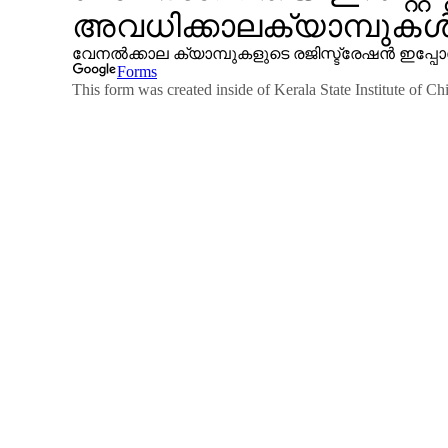
ബാ
ല
സാ
ഹി
ത്യ
ഇ
ന്‍സ്റ്റി