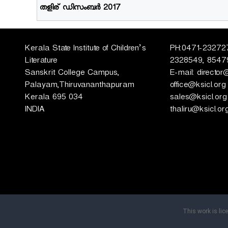
തളിര് ഡിസംബര്‍ 2017
റ്റ്യൂ
ട്ട്
Kerala State Institute of Children’s
PH:0471-232727
Literature
2328549, 8547
Sanskrit College Campus,
E-mail: director
Palayam,Thiruvananthapuram
office@ksicl.org
Kerala 695 034
sales@ksicl.org
INDIA
thaliru@ksicl.or
This work is li