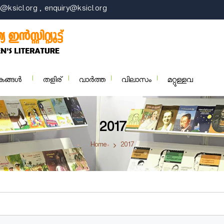
@ksicl.org , enquiry@ksicl.org
കങ്ങള്‍
തളിര്
വാര്‍ത്ത
വിലാസം
മറ്റുള്ളവ
2017
Home
2017