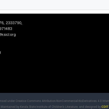
6, 2333790,
971483
@ksicl.org
g
censed under Creative Commons Attribution-NonCommercial-NoDerivatives 4.0 Intern
Maintained by Kerala State Institute of Children’s Literature. and designed by
CDIT