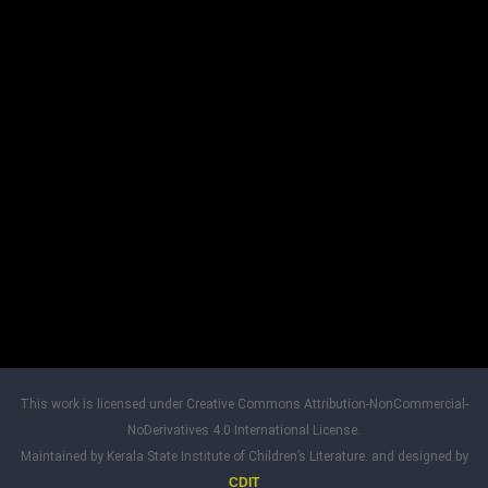
ട്ട്
This work is licensed under Creative Commons Attribution-NonCommercial-
NoDerivatives 4.0 International License.
Maintained by Kerala State Institute of Children’s Literature. and designed by
CDIT