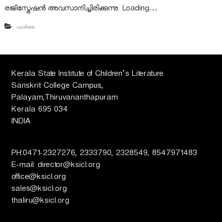
രജിസ്ട്രേഷൻ അവസാനിച്ചിരിക്കുന്നു. Loading…
ല
വാർത്ത
സാ
Kerala State Institute of Children’s Literature
ഹി
Sanskrit College Campus,
Palayam,Thiruvananthapuram
Kerala 695 034
ത്യ
INDIA
ഇ
PH:0471-2327276, 2333790, 2328549, 8547971483
E-mail: director@ksicl.org
office@ksicl.org
ന്‍സ്റ്റി
sales@ksicl.org
thaliru@ksicl.org
റ്റ്യൂ