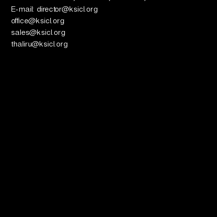
E-mail: director@ksicl.org
office@ksicl.org
ട്ട്
sales@ksicl.org
thaliru@ksicl.org